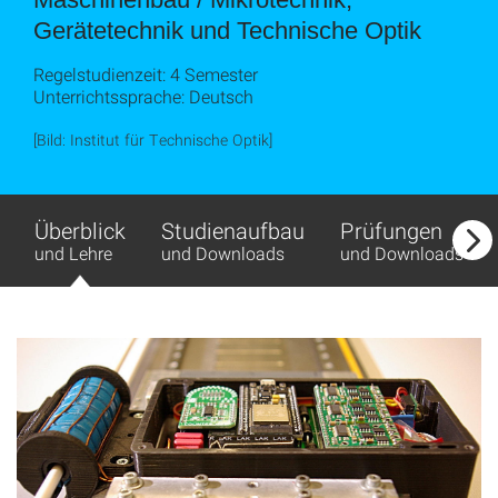
Gerätetechnik und Technische Optik
Regelstudienzeit: 4 Semester
Unterrichtssprache: Deutsch
[Bild: Institut für Technische Optik]
Überblick
Studienaufbau
Prüfungen
und Lehre
und Downloads
und Downloads