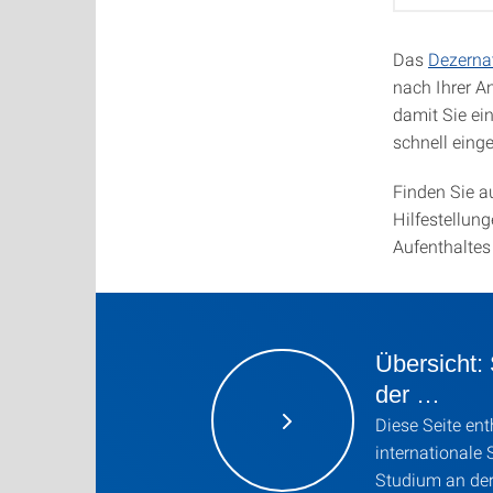
Das
Dezernat
nach Ihrer An
damit Sie ein
schnell ein
Finden Sie a
Hilfestellun
Aufenthaltes
Übersicht: 
der …
Diese Seite ent
internationale 
Studium an der