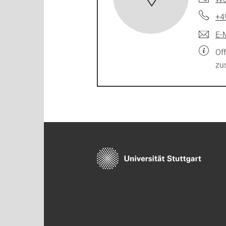
+4
E-
Of
zu