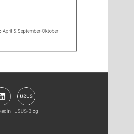
z-April & September-Oktober
kedIn
USUS-Blog