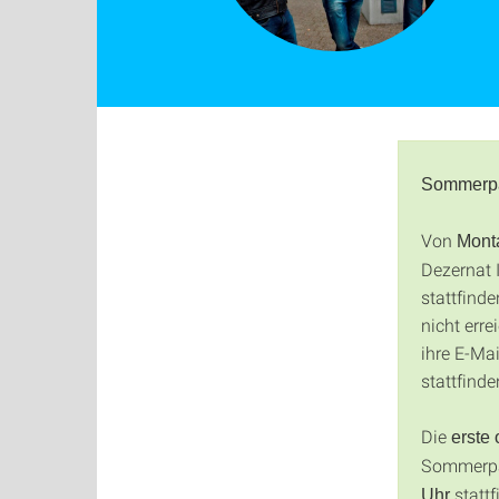
Sommerp
Von
Monta
Dezernat 
stattfinde
nicht err
ihre E-Ma
stattfinde
Die
erste
Sommerp
stattf
Uhr