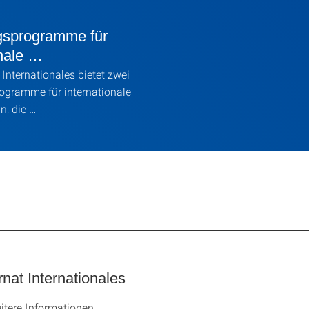
gsprogramme für
onale …
Internationales bietet zwei
ogramme für internationale
n, die …
nat Internationales
itere Informationen