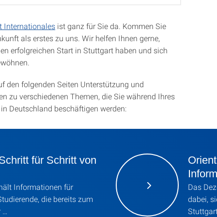
 Internationales
ist ganz für Sie da. Kommen Sie
kunft als erstes zu uns. Wir helfen Ihnen gerne,
en erfolgreichen Start in Stuttgart haben und sich
gewöhnen.
uf den folgenden Seiten Unterstützung und
gen zu verschiedenen Themen, die Sie während Ihres
 in Deutschland beschäftigen werden:
Schritt für Schritt von
Orient
Infor
hält Informationen für
Das Deze
Studierende, die bereits zum
dabei, s
 …
Stuttgar