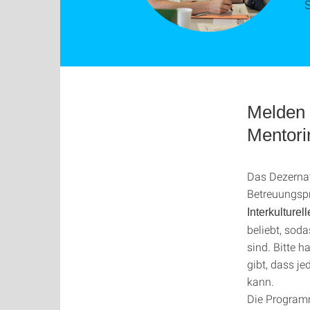
S
Melden 
Mentor
Das Dezernat 
Betreuungsp
Interkulture
beliebt, sod
sind. Bitte h
gibt, dass j
kann.
Die Programm