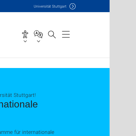
Uni
versität Stuttgart
sität Stuttgart!
nationale
amme für internationale