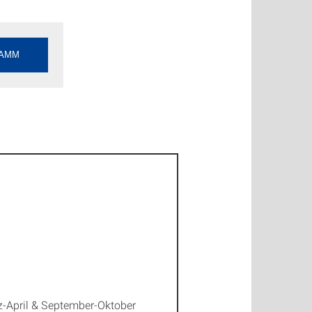
RAMM
z-April & September-Oktober