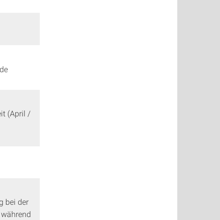
nde
t (April /
g bei der
n während