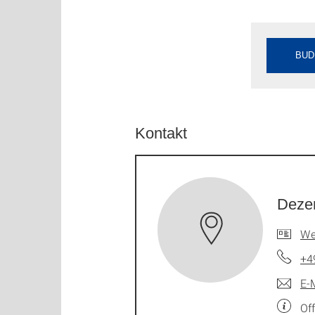
BUD
Kontakt
Dezer
We
+4
E-
Of