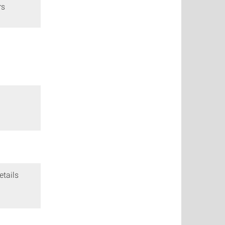
rs
etails