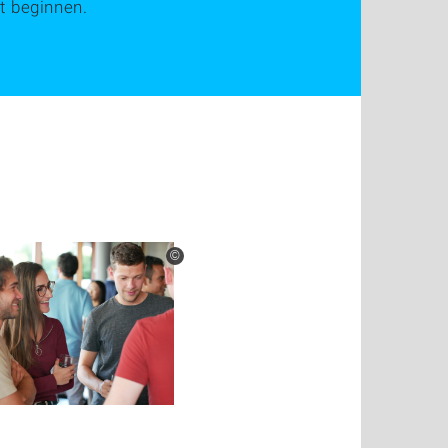
rt beginnen.
©