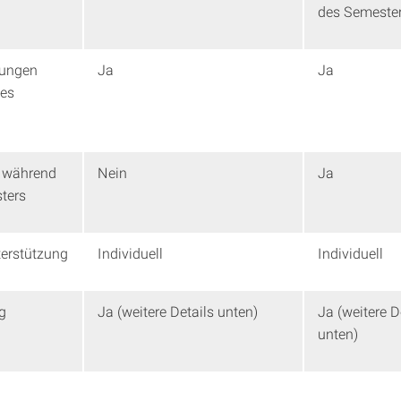
des Semeste
tungen
Ja
Ja
es
 während
Nein
Ja
ters
terstützung
Individuell
Individuell
g
Ja (weitere Details unten)
Ja (weitere D
unten)