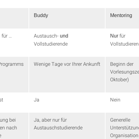
Buddy
Mentoring
für …
Austausch-
für
und
Nur
Vollstudierende
Vollstudiere
 Programms
Wenige Tage vor Ihrer Ankunft
Beginn der
Vorlesungszei
Oktober)
st
Ja
Nein
ung bei
Ja, aber nur für
Generelle
ten nach
Austauschstudierende
Unterstützun
e
Organisatio