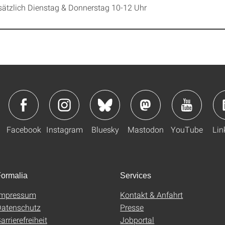
sätzlich Dienstag & Donnerstag 10-12 Uhr
Facebook
Instagram
Bluesky
Mastodon
YouTube
Lin
ormalia
Services
Impressum
Kontakt & Anfahrt
atenschutz
Presse
arrierefreiheit
Jobportal