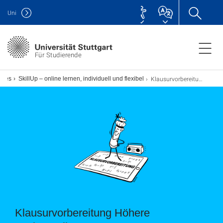
Uni
Für Studierende
Klausurvorbereitung Höhere Mathematik
vices
SkillUp – online lernen, individuell und flexibel
Klausurvorbereitung Höhere