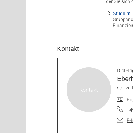
der Sie sich
Studium 
Gruppenb
Finanzier
Kontakt
Dipl.-In
Eberh
stellver
Pro
+4
E-