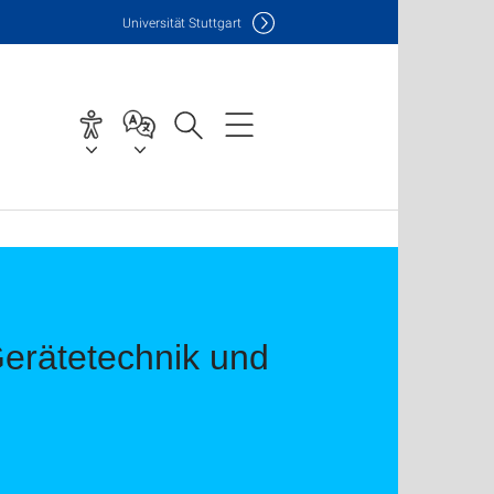
Uni
versität Stuttgart
Gerätetechnik und