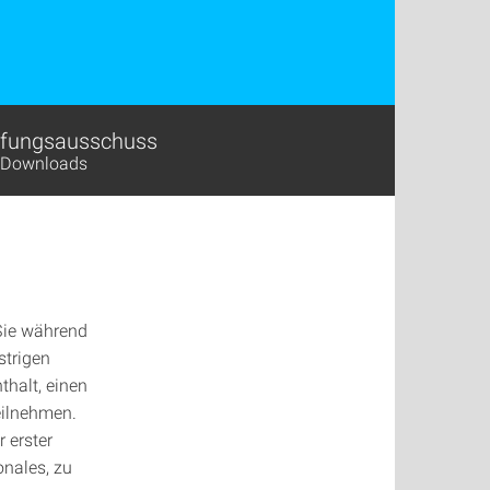
fungsausschuss
 Downloads
 Sie während
strigen
halt, einen
eilnehmen.
r erster
onales, zu