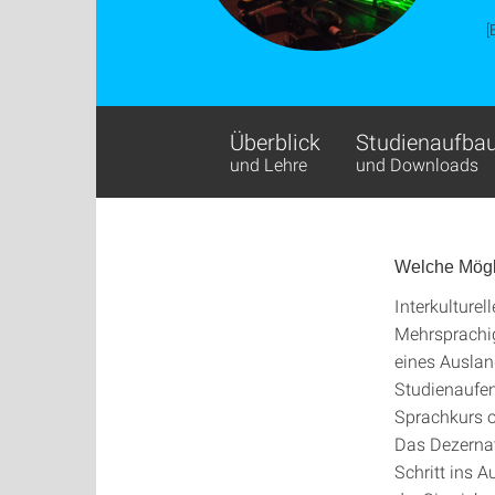
[
Überblick
Studienaufba
und Lehre
und Downloads
Welche Mögl
Interkulturel
Mehrsprachig
eines Ausland
Studienaufen
Sprachkurs o
Das Dezernat 
Schritt ins 