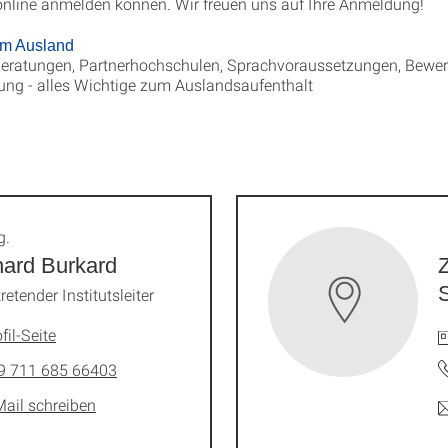
 online anmelden können. Wir freuen uns auf Ihre Anmeldung!
im Ausland
eratungen, Partnerhochschulen, Sprachvoraussetzungen, Bewerb
ung - alles Wichtige zum Auslandsaufenthalt
g.
ard Burkard
Z
tretender Institutsleiter
fil-Seite
9 711 685 66403
Mail schreiben