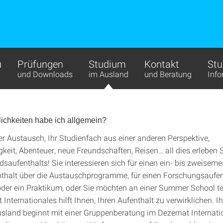
u
Prüfungen
Studium
Kontakt
Stu
und Downloads
im Ausland
und Beratung
Inf
ichkeiten habe ich allgemein?
ler Austausch, Ihr Studienfach aus einer anderen Perspektive,
keit, Abenteuer, neue Freundschaften, Reisen… all dies erleben
saufenthalts! Sie interessieren sich für einen ein- bis zweiseme
thalt über die Austauschprogramme, für einen Forschungsaufent
der ein Praktikum, oder Sie möchten an einer Summer School t
Internationales hilft Ihnen, Ihren Aufenthalt zu verwirklichen. Ih
Ausland beginnt mit einer Gruppenberatung im Dezernat Internati