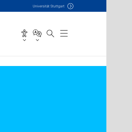
Uni
versität Stuttgart