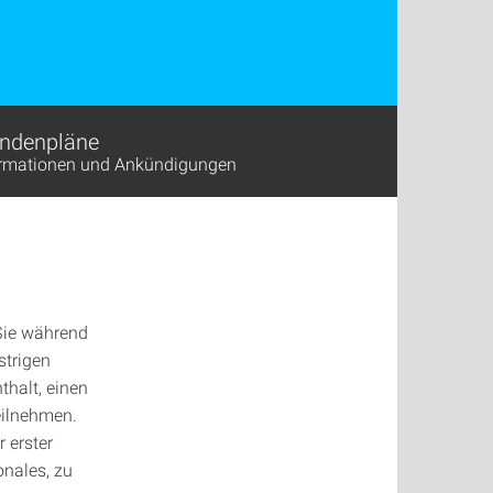
ndenpläne
ormationen und Ankündigungen
 Sie während
strigen
halt, einen
eilnehmen.
r erster
onales, zu