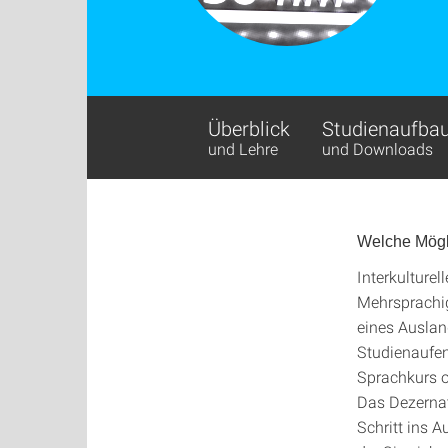
Überblick
Studienaufba
und Lehre
und Downloads
Welche Mögl
Interkulturel
Mehrsprachig
eines Ausland
Studienaufen
Sprachkurs o
Das Dezernat 
Schritt ins 