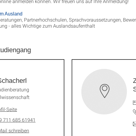
 online anmelden können. Wir freuen uns auf Ihre Anmeldung!
im Ausland
eratungen, Partnerhochschulen, Sprachvoraussetzungen, Bewerb
ung - alles Wichtige zum Auslandsaufenthalt
tudiengang
Schacherl
Z
udienberatung
lwissenschaft
fil-Seite
9 711 685 61941
Mail schreiben