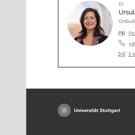
Dr.
Ursul
Ombuds
Pro
+4
E-