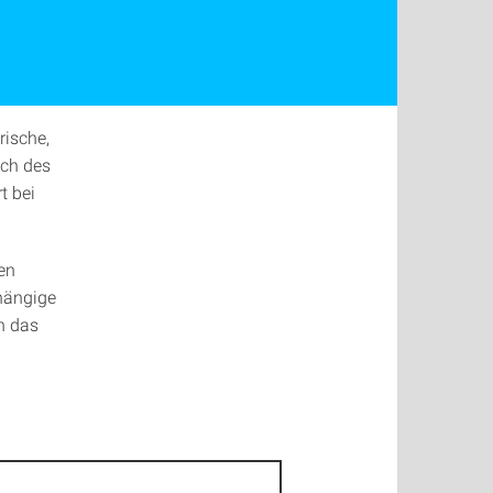
rische,
ich des
t bei
en
hängige
n das