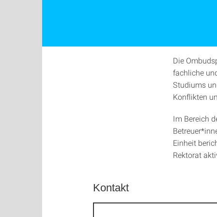
Die Ombudspe
fachliche un
Studiums und
Konflikten un
Im Bereich d
Betreuer*inn
Einheit beri
Rektorat akt
Kontakt