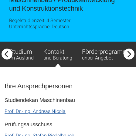
und Kon­struk­tions­technik
Regelstudienzeit: 4 Semester
Unterrichtssprache: Deutsch
Studium
Kontakt
Förderprogramme un
im Ausland
und Beratung
unser Angebot
Ihre Ansprechpersonen
Studiendekan Maschinenbau
Prof. Dr.-Ing. Andreas Nicola
Prüfungsausschuss
Prof. Dr.-Ing. Stefan Riedelbauch