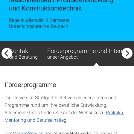
und Kon­struk­tions­technik
Regelstudienzeit: 4 Semester
Unterrichtssprache: Deutsch
Kontakt
Förderprogramme und Internatio
und Beratung
unser Angebot
Förderprogramme
Die Universiät Stuttgart bietet verschiedene Infos und
Programme rund um Ihre berufliche Entwicklung.
Allgemeine Infos finden Sie auf der Webseite zu
Praktika,
Mentoring und Berufseinstieg
.
Der
Career-Service
des Alumni-Netzwerks "alumni
us
"