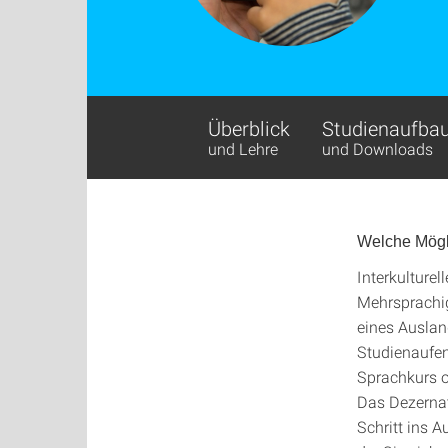
Überblick
Studienaufba
und Lehre
und Downloads
Welche Mögl
Interkulturel
Mehrsprachig
eines Ausland
Studienaufen
Sprachkurs o
Das Dezernat 
Schritt ins 