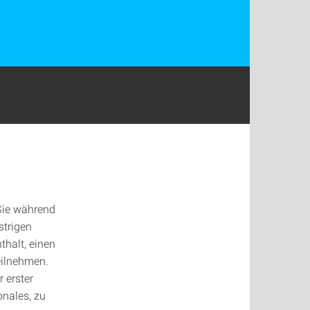
 Sie während
strigen
halt, einen
eilnehmen.
r erster
onales, zu