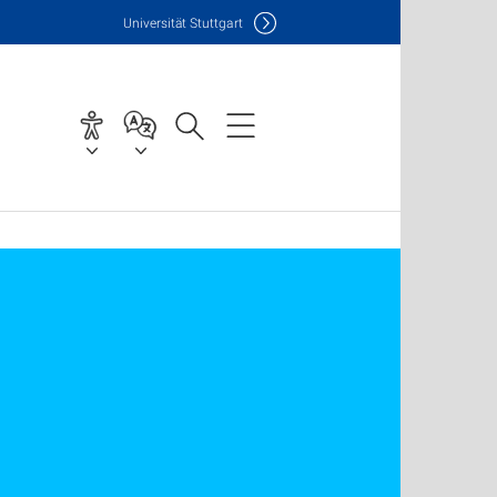
Uni
versität Stuttgart