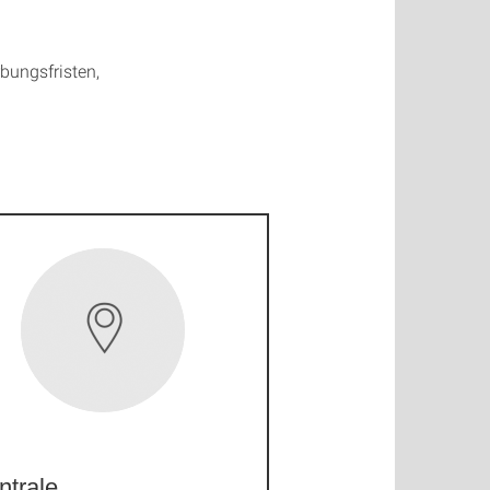
ungsfristen,
ntrale