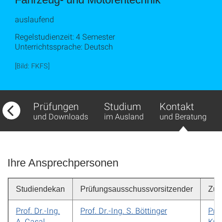
auslaufend
Regelstudienzeit: 4 Semester
Unterrichtssprache: Deutsch
[Bild: FKFS]
fbau
Prüfungen
Studium
Kontakt
ds
und Downloads
im Ausland
und Beratung
Ihre Ansprechpersonen
Studiendekan
Prüfungsausschussvorsitzender
Zul
Prof. Dr.-Ing.
Prof. Dr.-Ing. S. Böttinger
Prof
A. Casal
Kul