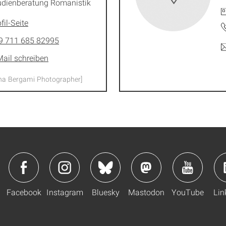
udienberatung Romanistik
fil-Seite
9 711 685 82995
Mail schreiben
nna Bergami Photographer]
Facebook
Instagram
Bluesky
Mastodon
YouTube
Lin