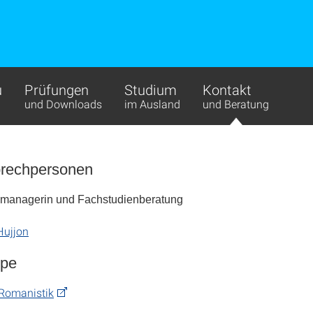
u
Prüfungen
Studium
Kontakt
und Downloads
im Ausland
und Beratung
prechpersonen
managerin und Fachstudienberatung
Hujjon
ppe
Romanistik