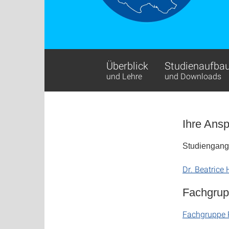
Überblick
Studienaufba
und Lehre
und Downloads
Ihre Ans
Studiengang
Dr. Beatrice 
Fachgru
Fachgruppe 