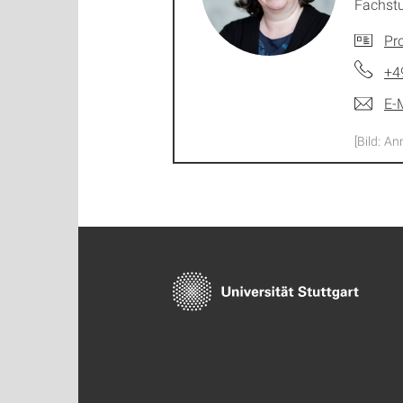
Fachst
Pro
+4
E-
[Bild: A