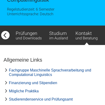
Regelstudienzeit: 6 Semester
Unterrichtssprache: Deutsch
fbau
Prüfungen
Studium
Kontakt
ds
und Downloads
im Ausland
und Beratung
Allgemeine Links
Fachgruppe Maschinelle Sprachverarbeitung und
Computational Linguistics
Finanzierung und Stipendien
Mögliche Praktika
Studierendenservice und Prüfungsamt