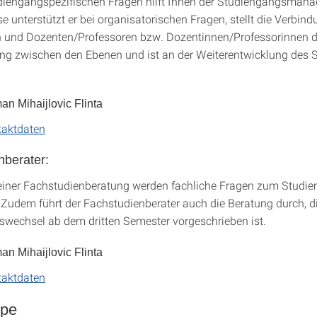
udiengangspezifischen Fragen hilft Ihnen der Studiengangsmanag
se unterstützt er bei organisatorischen Fragen, stellt die Verbin
 und Dozenten/Professoren bzw. Dozentinnen/Professorinnen dar
ung zwischen den Ebenen und ist an der Weiterentwicklung des
n Mihaijlovic Flinta
taktdaten
nberater:
iner Fachstudienberatung werden fachliche Fragen zum Studi
 Zudem führt der Fachstudienberater auch die Beratung durch, di
wechsel ab dem dritten Semester vorgeschrieben ist.
n Mihaijlovic Flinta
taktdaten
ppe