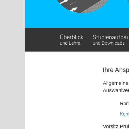
[
Überblick
Studienaufba
und Lehre
und Downloads
Ihre Ans
Allgemeine
Auswahlver
Roma
Kon
Vorsitz Pr