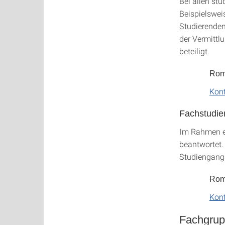
Bei allen st
Beispielswei
Studierenden
der Vermittl
beteiligt.
Roma
Kon
Fachstudie
Im Rahmen e
beantwortet.
Studiengangs
Roma
Kon
Fachgru