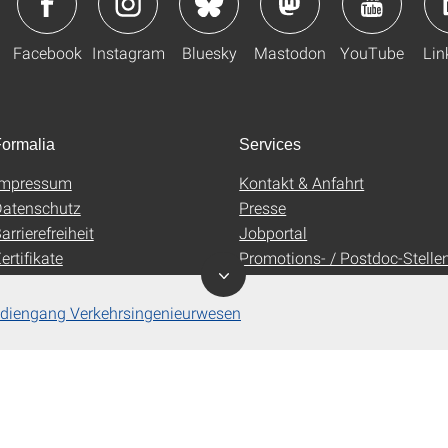
Facebook
Instagram
Bluesky
Mastodon
YouTube
Lin
ormalia
Services
Impressum
Kontakt & Anfahrt
atenschutz
Presse
arrierefreiheit
Jobportal
ertifikate
Promotions- / Postdoc-Stelle
AGB
Uni-Shop
tudiengang Verkehrsingenieurwesen