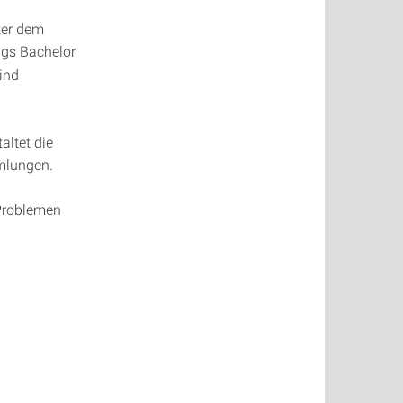
ter dem
ngs Bachelor
ind
ltet die
mlungen.
Problemen