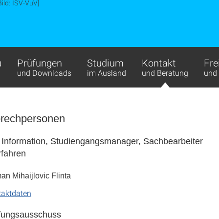
Bild: ISV-VuV]
u
Prüfungen
Studium
Kontakt
Fre
und Downloads
im Ausland
und Beratung
und 
prechpersonen
 Information, Studiengangsmanager, Sachbearbeiter
fahren
n Mihaijlovic Flinta
taktdaten
üfungsausschuss