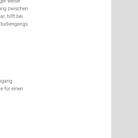
er weiter.
dung zwischen
, hilft bei
 Studiengangs
engang
e für einen