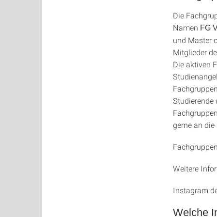
Die Fachgrup
Namen
FG V
und Master o
Mitglieder d
Die aktiven
Studienangel
Fachgruppen
Studierende 
Fachgruppen
gerne an di
Fachgruppen
Weitere Info
Instagram d
Welche In