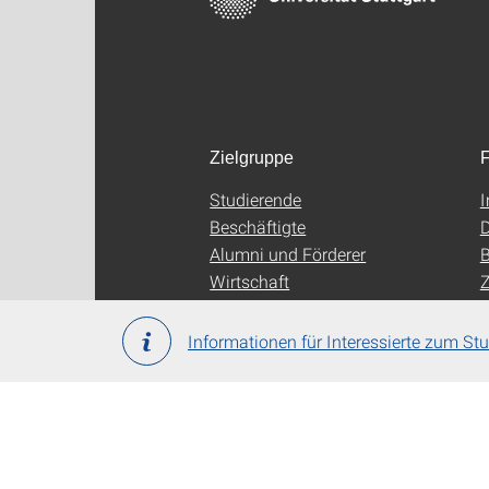
Zielgruppe
F
Studierende
Beschäftigte
D
Alumni und Förderer
B
Wirtschaft
Z
Informationen für Interessierte zum S