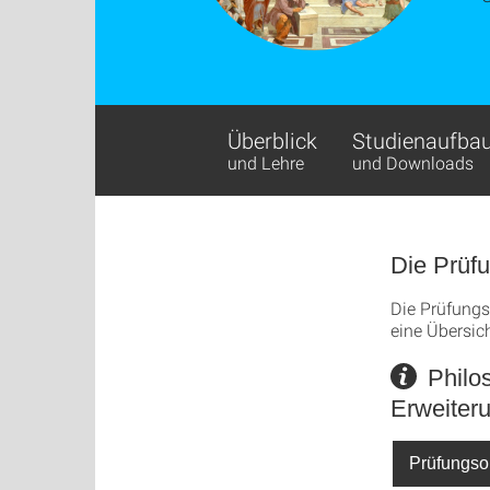
Überblick
Studienaufba
und Lehre
und Downloads
Die Prüf
Die Prüfungs
eine Übersic
Philos
Erweiter
Prüfungso