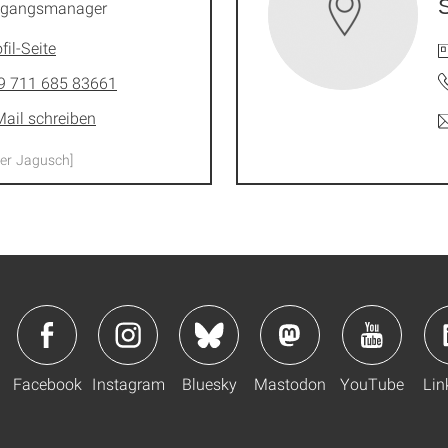
ngangsmanager
fil-Seite
9 711 685 83661
Mail schreiben
eter Jagusch]
Facebook
Instagram
Bluesky
Mastodon
YouTube
Lin