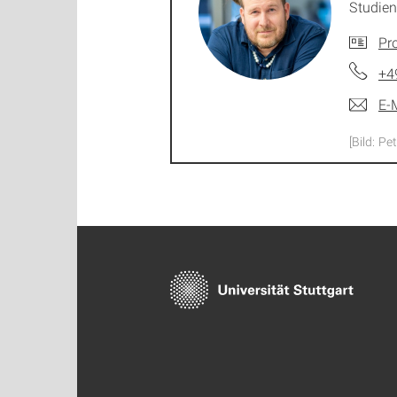
Studie
Pro
+4
E-
[Bild: P