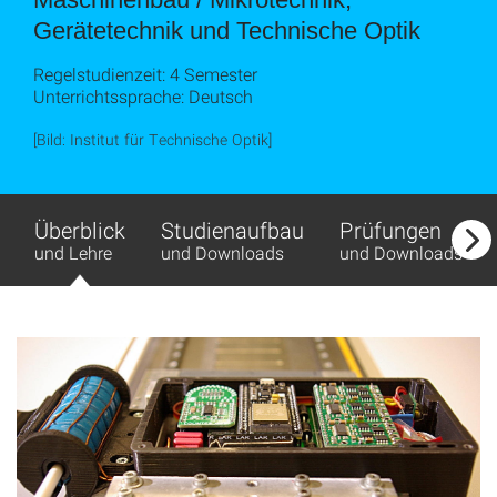
Gerätetechnik und Technische Optik
Regelstudienzeit: 4 Semester
Unterrichtssprache: Deutsch
[Bild: Institut für Technische Optik]
Überblick
Studienaufbau
Prüfungen
und Lehre
und Downloads
und Downloads