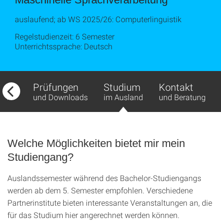
auslaufend; ab WS 2025/26: Computerlinguistik
Regelstudienzeit: 6 Semester
Unterrichtssprache: Deutsch
fbau
Prüfungen
Studium
Kontakt
ds
und Downloads
im Ausland
und Beratung
Welche Möglichkeiten bietet mir mein
Studiengang?
Auslandssemester während des Bachelor-Studiengangs
werden ab dem 5. Semester empfohlen. Verschiedene
Partnerinstitute bieten interessante Veranstaltungen an, die
für das Studium hier angerechnet werden können.