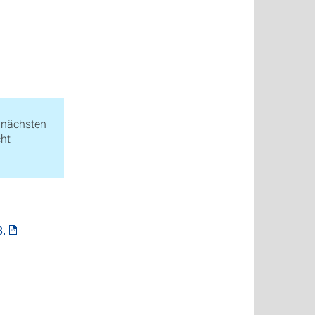
 nächsten
cht
8.