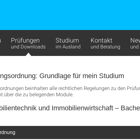
u
Prüfungen
Studium
Kontakt
New
und Downloads
im Ausland
und Beratung
und 
ungsordnung: Grundlage für mein Studium
ordnungen beinhalten alle rechtlichen Regelungen zu den Prüf
ht über die zu belegenden Module.
lientechnik und Immobilienwirtschaft – Bachel
rdnung