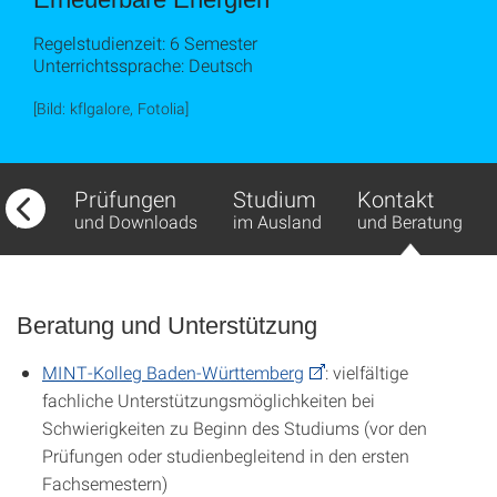
Regelstudienzeit: 6 Semester
Unterrichtssprache: Deutsch
[Bild: kflgalore, Fotolia]
fbau
Prüfungen
Studium
Kontakt
ds
und Downloads
im Ausland
und Beratung
Beratung und Unterstützung
MINT-Kolleg Baden-Württemberg
: vielfältige
fachliche Unterstützungsmöglichkeiten bei
Schwierigkeiten zu Beginn des Studiums (vor den
Prüfungen oder studienbegleitend in den ersten
Fachsemestern)