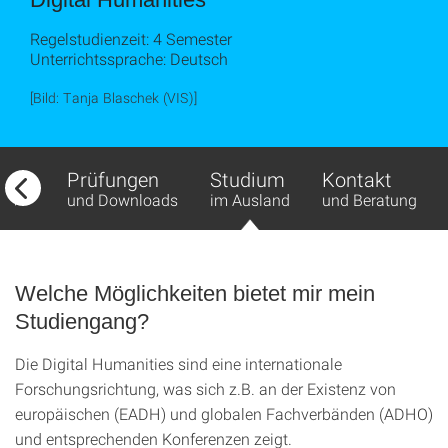
Regelstudienzeit: 4 Semester
Unterrichtssprache: Deutsch
[Bild: Tanja Blaschek (VIS)]
fbau
Prüfungen
Studium
Kontakt
ds
und Downloads
im Ausland
und Beratung
Welche Möglichkeiten bietet mir mein
Studiengang?
Die Digital Humanities sind eine internationale
Forschungsrichtung, was sich z.B. an der Existenz von
europäischen (EADH) und globalen Fachverbänden (ADHO)
und entsprechenden Konferenzen zeigt.