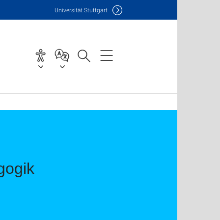
Uni
versität Stuttgart
gogik