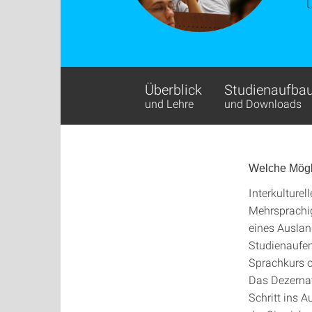
Überblick
Studienaufba
und Lehre
und Downloads
Welche Mögl
Interkulturel
Mehrsprachig
eines Ausland
Studienaufen
Sprachkurs o
Das Dezernat 
Schritt ins 