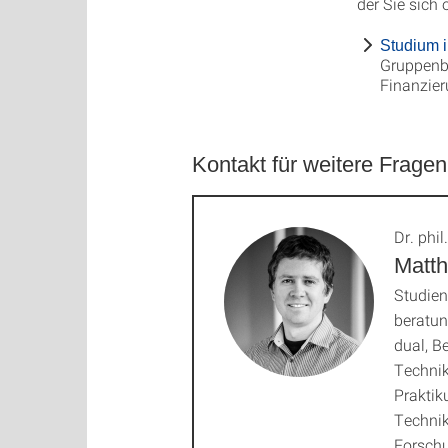
der Sie sich
Studium 
Gruppenb
Finanzier
Kontakt für weitere Fragen
Dr. phil.
Matth
Studie
beratun
dual, B
Techni
Praktik
Technik
Forsch