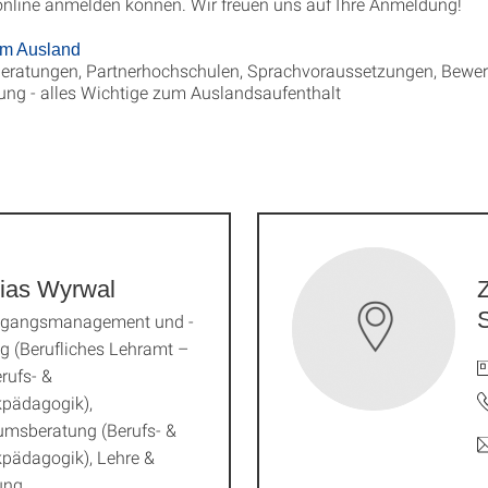
 online anmelden können. Wir freuen uns auf Ihre Anmeldung!
im Ausland
eratungen, Partnerhochschulen, Sprachvoraussetzungen, Bewerb
ung - alles Wichtige zum Auslandsaufenthalt
ias Wyrwal
Z
ngangsmanagement und -
g (Berufliches Lehramt –
erufs- &
kpädagogik),
umsberatung (Berufs- &
pädagogik), Lehre &
ung