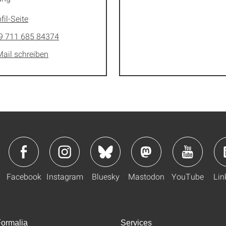
fil-Seite
9 711 685 84374
Mail schreiben
Facebook
Instagram
Bluesky
Mastodon
YouTube
Lin
ormalia
Services