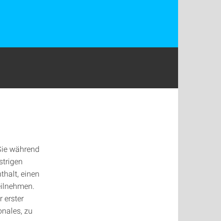
 Sie während
strigen
halt, einen
eilnehmen.
r erster
onales, zu