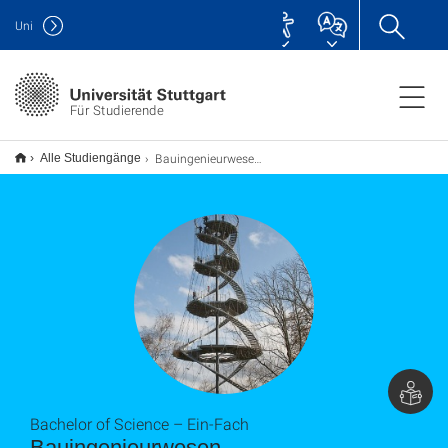
Uni
Für Studierende
Bauingenieurwesen B.Sc.
Alle Studiengänge
Bachelor of Science – Ein-Fach
Bauingenieurwesen