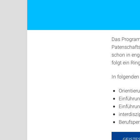
Das Programm
Patenschafts
schon in eng
folgt ein Ri
In folgenden
Orientier
Einführun
Einführun
interdisz
Berufsper
GEISTE