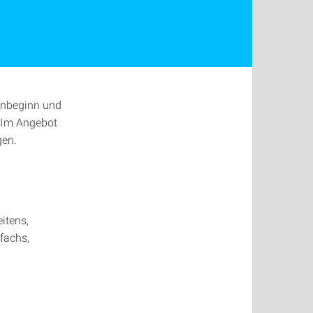
enbeginn und
. Im Angebot
gen.
itens,
fachs,