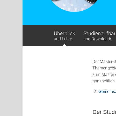
Überblick
Studienaufba
und Lehre
und Downloads
Der Master-S
Themengebiet
zum Master o
ganzheitlich
Gemeins
Der Stud