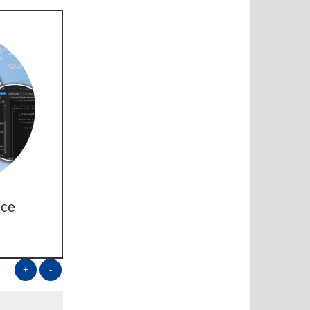
nce
+
-