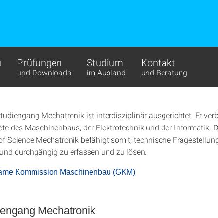
u
Prüfungen
Studium
Kontakt
und Downloads
im Ausland
und Beratung
tudiengang Mechatronik ist interdisziplinär ausgerichtet. Er ver
e des Maschinenbaus, der Elektrotechnik und der Informatik. 
f Science Mechatronik befähigt somit, technische Fragestellun
 und durchgängig zu erfassen und zu lösen.
ame Kommission Maschinenbau (GKM)
iengang Mechatronik