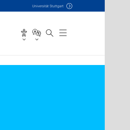
Uni
versität Stuttgart