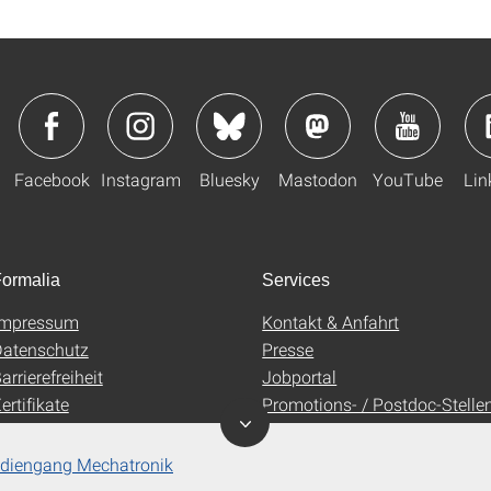
Facebook
Instagram
Bluesky
Mastodon
YouTube
Lin
ormalia
Services
Impressum
Kontakt & Anfahrt
atenschutz
Presse
arrierefreiheit
Jobportal
ertifikate
Promotions- / Postdoc-Stelle
AGB
Uni-Shop
tudiengang Mechatronik