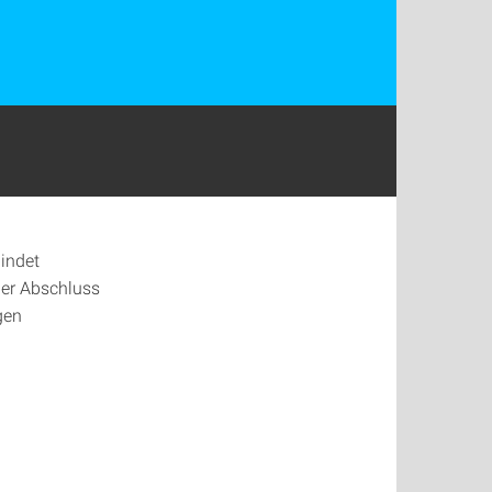
bindet
Der Abschluss
gen