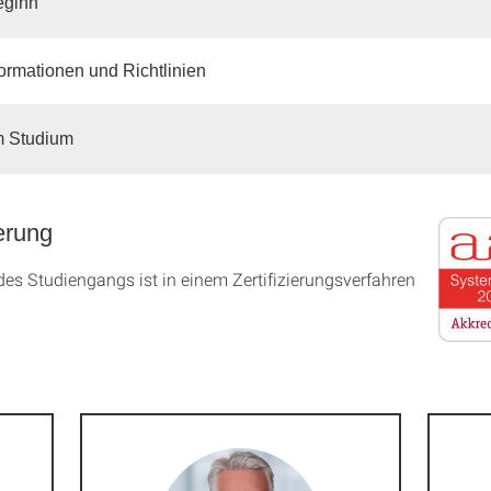
eginn
formationen und Richtlinien
 Studium
erung
es Studien­gangs ist in einem Zer­ti­fizier­ungs­ver­fahren