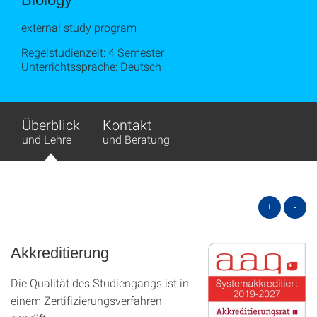
external study program
Regelstudienzeit: 4 Semester
Unterrichtssprache: Deutsch
Überblick
Kontakt
und Lehre
und Beratung
+
-
Akkreditierung
Die Qualität des Studien­gangs ist in
einem Zer­ti­fizier­ungs­ver­fahren