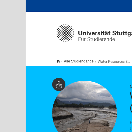
Für Studierende
Water Resources Engineering and Management (WAREM) M.Sc.
Alle Studiengänge
R
U