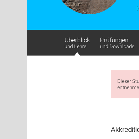
[
Überblick
Prüfungen
und Lehre
und Downloads
Dieser St
entnehmen
Akkrediti