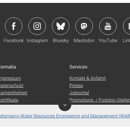
Facebook
Instagram
Bluesky
Mastodon
YouTube
Lin
ormalia
Services
Impressum
Kontakt & Anfahrt
atenschutz
Presse
arrierefreiheit
Jobportal
ertifikate
Promotions- / Postdoc-Stelle
AGB
Uni-Shop
 Studiengang Water Resources Engineering and Management (WA