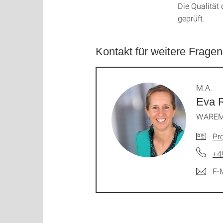
Die Qualität d
geprüft.
Kontakt für weitere Fragen
M.A.
Eva 
WAREM 
Pro
+4
E-