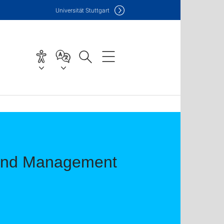
Uni
versität Stuttgart
 and Management