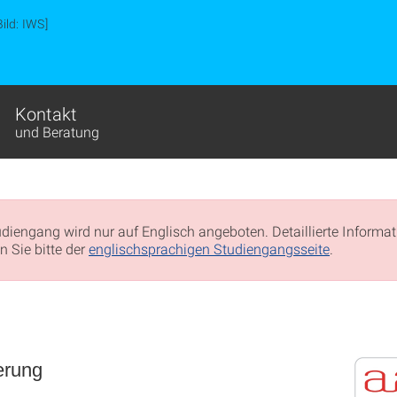
Bild: IWS]
Kontakt
und Beratung
udiengang wird nur auf Englisch angeboten. Detaillierte Informa
 Sie bitte der
englischsprachigen Studiengangsseite
.
erung