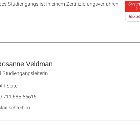
es Studien­gangs ist in einem Zer­ti­fizier­ungs­ver­fahren
Rosanne Veldman
Studiengangsleiterin
fil-Seite
9 711 685 66616
Mail schreiben