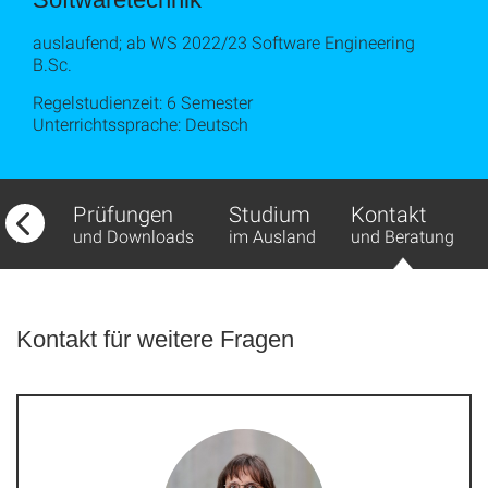
auslaufend; ab WS 2022/23 Software Engineering
B.Sc.
Regelstudienzeit: 6 Semester
Unterrichtssprache: Deutsch
fbau
Prüfungen
Studium
Kontakt
ds
und Downloads
im Ausland
und Beratung
Kontakt für weitere Fragen