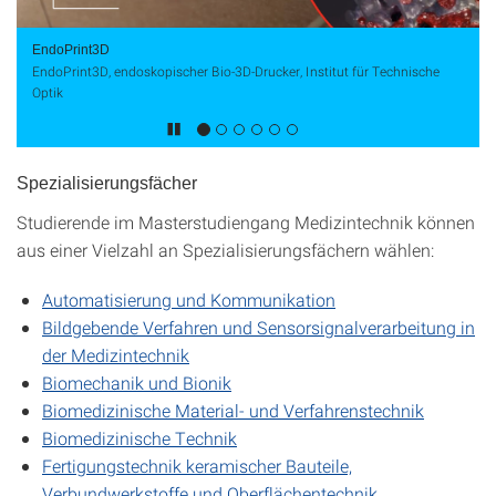
EndoPrint3D
EndoPrint3D, endoskopischer Bio-3D-Drucker, Institut für Technische
Optik
Spezialisierungsfächer
Studierende im Masterstudiengang Medizintechnik können
aus einer Vielzahl an Spezialisierungsfächern wählen:
Automatisierung und Kommunikation
Bildgebende Verfahren und Sensorsignalverarbeitung in
der Medizintechnik
Biomechanik und Bionik
Biomedizinische Material- und Verfahrenstechnik
Biomedizinische Technik
Fertigungstechnik keramischer Bauteile,
Verbundwerkstoffe und Oberflächentechnik