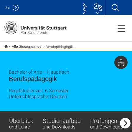
Uni
Für Studierende
Berufspädagogik B.A. (Hauptfach)
Alle Studiengänge
Bachelor of Arts – Hauptfach
Berufspädagogik
Regelstudienzeit: 6 Semester
Unterrichtssprache: Deutsch
Überblick
Studienaufbau
Prüfungen
und Lehre
und Downloads
und Downloads