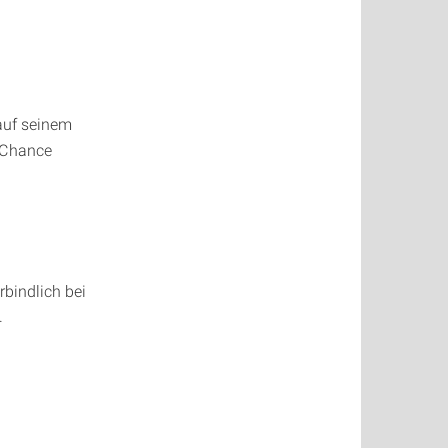
auf seinem
e Chance
bindlich bei
.