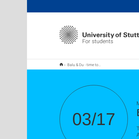
For students
Balu & Du - time to grow
M
03/17