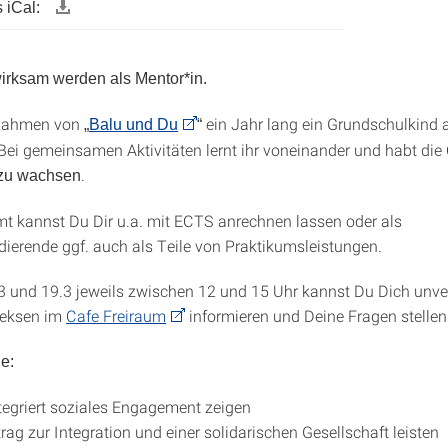
 iCal:
irksam werden als Mentor*in.
 Rahmen von
ein Jahr lang ein Grundschulkind 
„
Balu und Du
“
ei gemeinsamen Aktivitäten lernt ihr voneinander und habt di
.
zu wachsen
t kannst Du Dir u.a. mit ECTS anrechnen lassen oder als
ierende ggf. auch als Teile von Praktikumsleistungen.
3 und 19.3 jeweils zwischen 12 und 15 Uhr kannst Du Dich unver
Keksen im
Cafe Freiraum
informieren und Deine Fragen stellen
le:
tegriert soziales Engagement zeigen
trag zur Integration und einer solidarischen Gesellschaft leisten