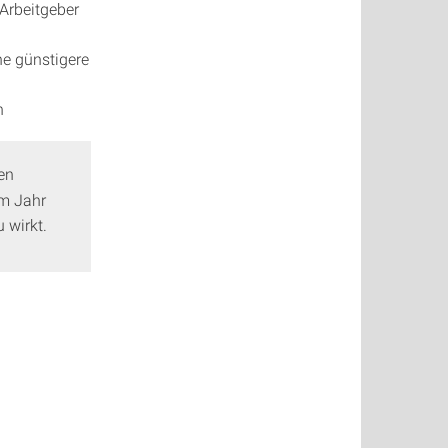
 Arbeitgeber
ne günstigere
n
en
im Jahr
 wirkt.