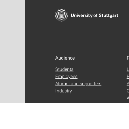
Audience
F
Students
L
Employees
P
Alumni and supporters
A
Industry
C