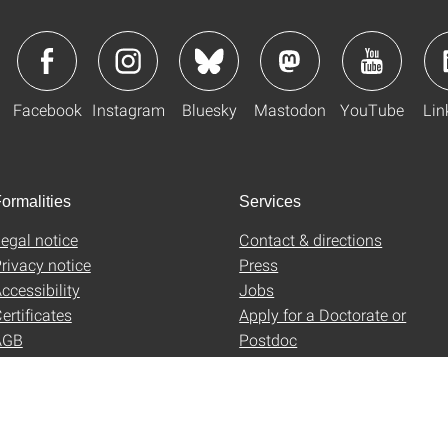
Facebook
Instagram
Bluesky
Mastodon
YouTube
Lin
ormalities
Services
egal notice
Contact & directions
rivacy notice
Press
ccessibility
Jobs
ertificates
Apply for a Doctorate or
AGB
Postdoc
Uni-Shop