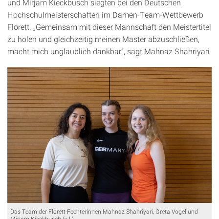
und Mirjam Kieckbusch siegten bei den Deutschen
Hochschulmeisterschaften im Damen-Team-Wettbewerb
Florett. „Gemeinsam mit dieser Mannschaft den Meistertitel
zu holen und gleichzeitig meinen Master abzuschließen,
macht mich unglaublich dankbar“, sagt Mahnaz Shahriyari.
Das Team der Florett-Fechterinnen Mahnaz Shahriyari, Greta Vogel und
Mirjam Kieckbusch (v.l.).